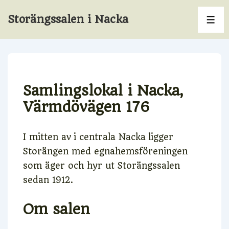
↓
Storängssalen i Nacka
Hoppa
ME
till
huvudinnehåll
Samlingslokal i Nacka
,
Värmdövägen 176
I mitten av i centrala Nacka ligger
Storängen med egnahemsföreningen
som äger och hyr ut Storängssalen
sedan 1912.
Om salen